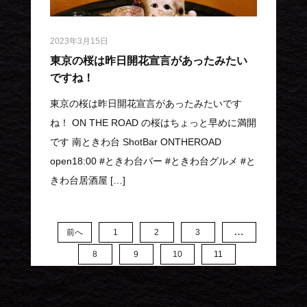
2023年3月15日
東京の桜は昨日開花宣言があったみたい
ですね！
東京の桜は昨日開花宣言があったみたいです
ね！ ON THE ROAD の桜はちょっと早めに満開
です 南ときわ台 ShotBar ONTHEROAD
open18:00 #ときわ台バー #ときわ台グルメ #と
きわ台居酒屋 […]
…
前へ
1
2
3
8
9
10
11