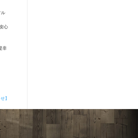
フル
安心
是非
らせ】